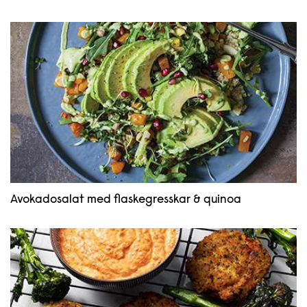
Avokadosalat med flaskegresskar & quinoa