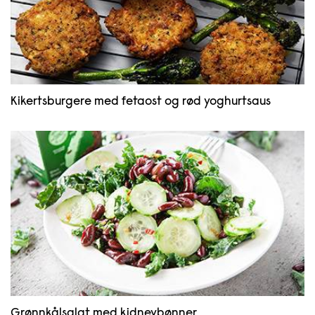
Kikertsburgere med fetaost og rød yoghurtsaus
Grønnkålsalat med kidneybønner