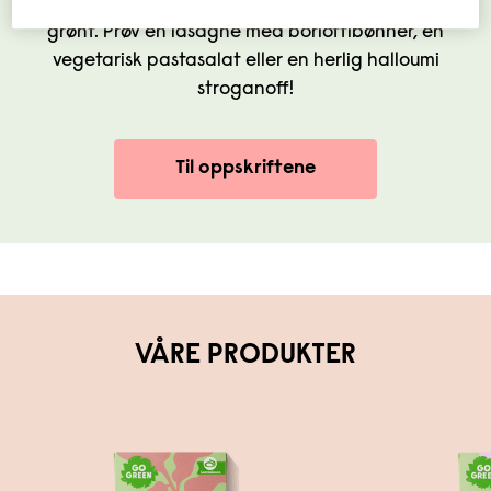
versjoner, sånn at det blir lettere for deg å spise
grønt. Prøv en lasagne med borlottibønner, en
vegetarisk pastasalat eller en herlig halloumi
stroganoff!
Til oppskriftene
VÅRE PRODUKTER