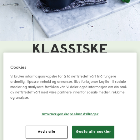
KLASSISKE
HVERDAGS-
Cookies
Vi bruker informasjonskapsler for å få nettstedet vårt til å fungere
RETTER – MEN
ordentlig, tilpasse innhold og annonser, tilby funksjoner knyttet til sosiale
medier og analysere trafikken vår. Vi deler også informasjon om din bruk
av nettstedet vårt med våre partnere innenfor sosiale medier, reklame
VEGETARISK
og analyse.
Informasjonskapselinnstillinger
Iblant er det lett å stå fast i gamle vaner og retter
– og ofte er de favoritter på middagsbordet. Vi har
Avvis alle
Godta alle cookier
oversatt noen klassiske kjøttretter til vegetariske