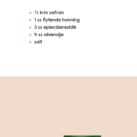
½ krm safran
1 ss flytende honning
3 ss eplecidereddik
4 ss olivenolje
salt