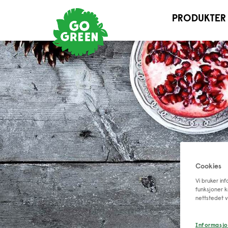
PRODUKTER
Cookies
Vi bruker inf
funksjoner k
nettstedet v
Informasjo