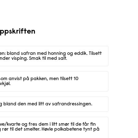
oppskriften
: bland safran med honning og eddik. Tilsett
under visping. Smak til med salt.
m anvist på pakken, men tilsett 10
vkjøl.
g bland den med litt av safrandressingen.
e/kvarte og fres dem i litt smør til de får fin
g rør til det smelter. Høvle polkabetene tynt på