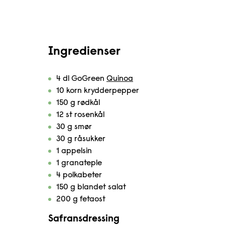
Ingredienser
4 dl GoGreen
Quinoa
10 korn krydderpepper
150 g rødkål
12 st rosenkål
30 g smør
30 g råsukker
1 appelsin
1 granateple
4 polkabeter
150 g blandet salat
200 g fetaost
Safransdressing