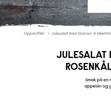
Oppskrifter
Julesalat med Quinoa- & kikertmi
JULESALAT
ROSENKÅL
Smak på en m
appelsin og g