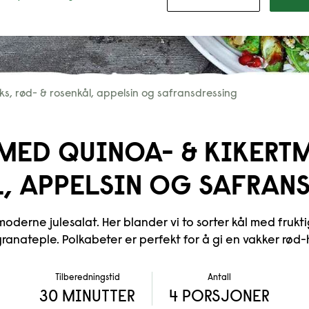
ks, rød- & rosenkål, appelsin og safransdressing
MED QUINOA- & KIKERTM
, APPELSIN OG SAFRAN
oderne julesalat. Her blander vi to sorter kål med frukt
ranateple. Polkabeter er perfekt for å gi en vakker rød-h
Tilberedningstid
Antall
30 MINUTTER
4 PORSJONER