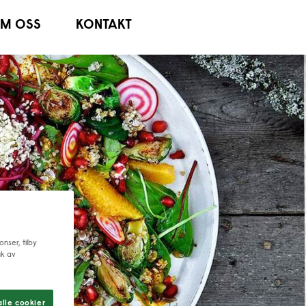
M OSS
KONTAKT
nser, tilby
uk av
lle cookier