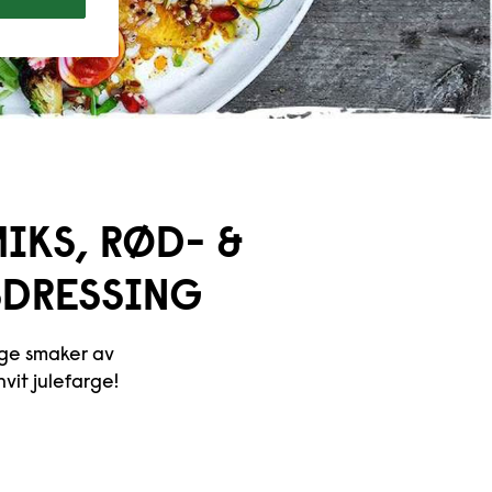
IKS, RØD- &
SDRESSING
ige smaker av
vit julefarge!