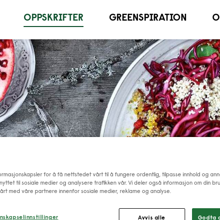
OPPSKRIFTER
GREENSPIRATION
O
ormasjonskapsler for å få nettstedet vårt til å fungere ordentlig, tilpasse innhold og anno
nyttet til sosiale medier og analysere trafikken vår. Vi deler også informasjon om din br
årt med våre partnere innenfor sosiale medier, reklame og analyse.
nskapselinnstillinger
Avvis alle
Godta a